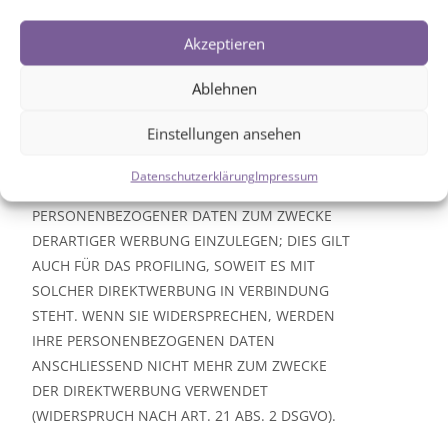
VERTEIDIGUNG VON RECHTSANSPRÜCHEN
(WIDERSPRUCH NACH ART. 21 ABS. 1 DSGVO).
Akzeptieren
Ablehnen
WERDEN IHRE PERSONENBEZOGENEN DATEN
VERARBEITET, UM DIREKTWERBUNG ZU
Einstellungen ansehen
BETREIBEN, SO HABEN SIE DAS RECHT,
JEDERZEIT WIDERSPRUCH GEGEN DIE
Datenschutzerklärung
Impressum
VERARBEITUNG SIE BETREFFENDER
PERSONENBEZOGENER DATEN ZUM ZWECKE
DERARTIGER WERBUNG EINZULEGEN; DIES GILT
AUCH FÜR DAS PROFILING, SOWEIT ES MIT
SOLCHER DIREKTWERBUNG IN VERBINDUNG
STEHT. WENN SIE WIDERSPRECHEN, WERDEN
IHRE PERSONENBEZOGENEN DATEN
ANSCHLIESSEND NICHT MEHR ZUM ZWECKE
DER DIREKTWERBUNG VERWENDET
(WIDERSPRUCH NACH ART. 21 ABS. 2 DSGVO).