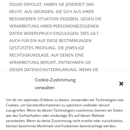
DSGVO ERFOLGT, HABEN SIE JEDERZEIT DAS
RECHT, AUS GRÜNDEN, DIE SICH AUS IHRER
BESONDEREN SITUATION ERGEBEN, GEGEN DIE
VERARBEITUNG IHRER PERSONENBEZOGENEN
DATEN WIDERSPRUCH EINZULEGEN; DIES GILT
AUCH FÜR EIN AUF DIESE BESTIMMUNGEN
GESTÜTZTES PROFILING. DIE JEWEILIGE
RECHTSGRUNDLAGE, AUF DENEN EINE
VERARBEITUNG BERUHT, ENTNEHMEN SIE
DIESER DATENSCHUTZERKLÄRUNG. WENN SIE
WIDERSPRUCH EINLEGEN, WERDEN WIR IHRE
Cookie-Zustimmung
BETROFFENEN PERSONENBEZOGENEN DATEN
verwalten
NICHT MEHR VERARBEITEN, ES SEI DENN, WIR
KÖNNEN ZWINGENDE SCHUTZWÜRDIGE
Um dir ein optimales Erlebnis zu bieten, verwenden wir Technologien wie
Cookies, um Geräteinformationen zu speichern und/oder darauf
GRÜNDE FÜR DIE VERARBEITUNG NACHWEISEN,
zuzugreifen. Wenn du diesen Technologien zustimmst, können wir Daten
DIE IHRE INTERESSEN, RECHTE UND FREIHEITEN
wie das Surfverhalten oder eindeutige IDs auf dieser Website
ÜBERWIEGEN ODER DIE VERARBEITUNG DIENT
verarbeiten. Wenn du deine Zustimmung nicht erteilst oder zurückziehst,
können bestimmte Merkmale und Funktionen beeinträchtigt werden.
DER GELTENDMACHUNG, AUSÜBUNG ODER